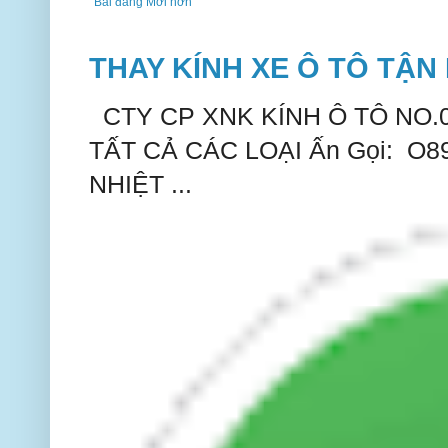
Bài đăng Mới hơn
THAY KÍNH XE Ô TÔ TẬN 
CTY CP XNK KÍNH Ô TÔ NO.
TẤT CẢ CÁC LOẠI Ấn Gọi: O
NHIỆT ...