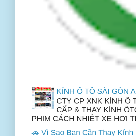
KÍNH Ô TÔ SÀI GÒN
CTY CP XNK KÍNH Ô
CẤP & THAY KÍNH ÔT
PHIM CÁCH NHIỆT XE HƠI TH
🚗 Vì Sao Bạn Cần Thay Kín