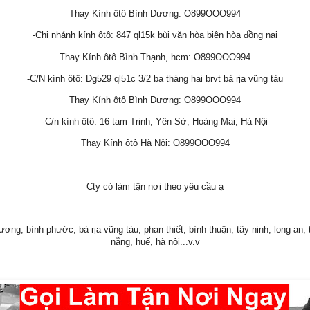
Thay Kính ôtô Bình Dương: O899OOO994
-Chi nhánh kính ôtô: 847 ql15k bùi văn hòa biên hòa đồng nai
Thay Kính ôtô Bình Thạnh, hcm: O899OOO994
-C/N kính ôtô: Dg529 ql51c 3/2 ba tháng hai brvt bà rịa vũng tàu
Thay Kính ôtô Bình Dương: O899OOO994
-C/n kính ôtô: 16 tam Trinh, Yên Sở, Hoàng Mai, Hà Nội
Thay Kính ôtô Hà Nội: O899OOO994
Cty có làm tận nơi theo yêu cầu ạ
ơng, bình phước, bà rịa vũng tàu, phan thiết, bình thuận, tây ninh, long an, ti
nẵng, huế, hà nội...v.v