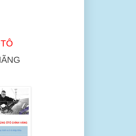
ÔTÔ
 HÃNG