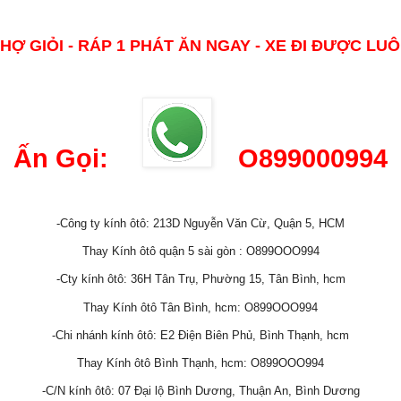
HỢ GIỎI - RÁP 1 PHÁT ĂN NGAY - XE ĐI ĐƯỢC LU
Ấn Gọi:
O899000994
-Công ty kính ôtô: 213D Nguyễn Văn Cừ, Quận 5, HCM
Thay Kính ôtô quận 5 sài gòn : O899OOO994
-Cty kính ôtô: 36H Tân Trụ, Phường 15, Tân Bình, hcm
Thay Kính ôtô Tân Bình, hcm: O899OOO994
-Chi nhánh kính ôtô: E2 Điện Biên Phủ, Bình Thạnh, hcm
Thay Kính ôtô Bình Thạnh, hcm: O899OOO994
-C/N kính ôtô: 07 Đại lộ Bình Dương, Thuận An, Bình Dương