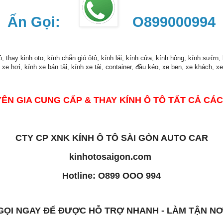
Ấn Gọi:
O899000994
thay kinh oto, kính chắn gió ôtô, kính lái, kính cửa, kính hông, kính sườn, 
 xe hơi, kính xe bán tải, kính xe tải, container, đầu kéo, xe ben, xe khách, x
ÊN GIA CUNG CẤP & THAY KÍNH Ô TÔ TẤT CẢ CÁC
CTY CP XNK KÍNH Ô TÔ SÀI GÒN AUTO CAR
kinhotosaigon.com
Hotline: O899 OOO 994
GỌI NGAY ĐỂ ĐƯỢC HỖ TRỢ NHANH - LÀM TẬN NƠ