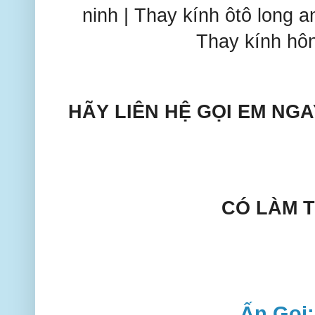
ninh | Thay kính ôtô long an
Thay kính hông
HÃY LIÊN HỆ GỌI EM NG
CÓ LÀM 
Ấn Gọi