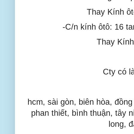
Thay Kính 
-C/n kính ôtô: 16 
Thay Kín
Cty có l
hcm, sài gòn, biên hòa, đồng
phan thiết, bình thuận, tây ni
long, đ