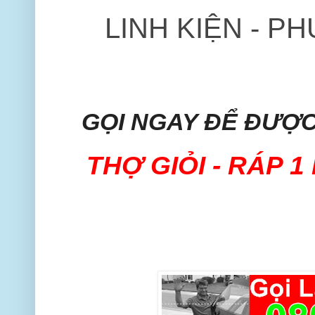
LINH KIỆN - P
GỌI NGAY ĐỂ ĐƯỢC
THỢ GIỎI - RÁP 