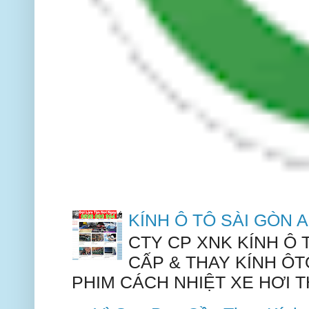
KÍNH Ô TÔ SÀI GÒN
CTY CP XNK KÍNH Ô
CẤP & THAY KÍNH ÔT
PHIM CÁCH NHIỆT XE HƠI TH