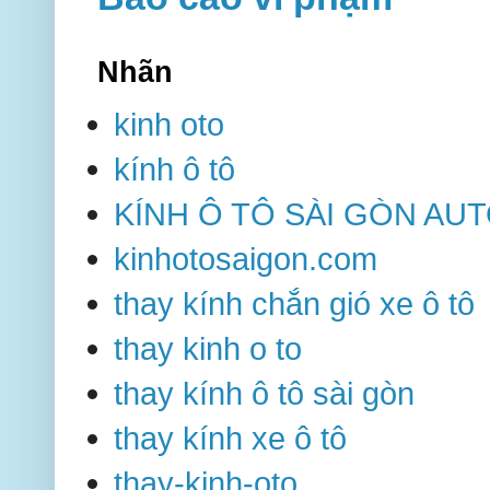
Nhãn
kinh oto
kính ô tô
KÍNH Ô TÔ SÀI GÒN AU
kinhotosaigon.com
thay kính chắn gió xe ô tô
thay kinh o to
thay kính ô tô sài gòn
thay kính xe ô tô
thay-kinh-oto