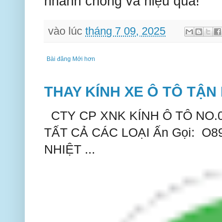
nhanh chóng và hiệu quả!
vào lúc
tháng 7 09, 2025
Bài đăng Mới hơn
THAY KÍNH XE Ô TÔ TẬN 
CTY CP XNK KÍNH Ô TÔ NO.
TẤT CẢ CÁC LOẠI Ấn Gọi: O
NHIỆT ...