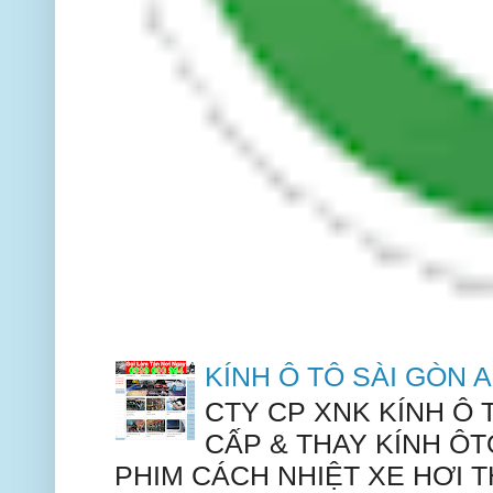
KÍNH Ô TÔ SÀI GÒN
CTY CP XNK KÍNH Ô
CẤP & THAY KÍNH ÔT
PHIM CÁCH NHIỆT XE HƠI TH