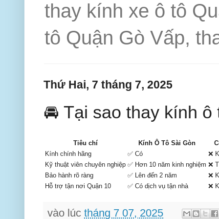
thay kính xe ô tô Q
tô Quận Gò Vấp, tha
Thứ Hai, 7 tháng 7, 2025
🚘 Tại sao thay kính ô
Tiêu chí
Kính Ô Tô Sài Gòn
C
Kính chính hãng
✅ Có
❌ K
Kỹ thuật viên chuyên nghiệp
✅ Hơn 10 năm kinh nghiệm
❌ T
Bảo hành rõ ràng
✅ Lên đến 2 năm
❌ K
Hỗ trợ tận nơi Quận 10
✅ Có dịch vụ tận nhà
❌ K
vào lúc
tháng 7 07, 2025