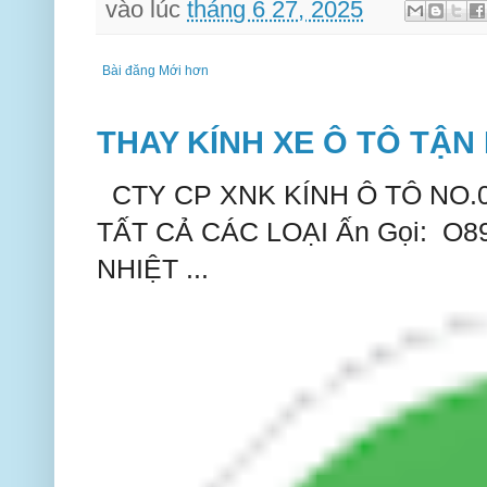
vào lúc
tháng 6 27, 2025
Bài đăng Mới hơn
THAY KÍNH XE Ô TÔ TẬN 
CTY CP XNK KÍNH Ô TÔ NO.
TẤT CẢ CÁC LOẠI Ấn Gọi: O
NHIỆT ...