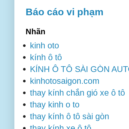
Báo cáo vi phạm
Nhãn
kinh oto
kính ô tô
KÍNH Ô TÔ SÀI GÒN AU
kinhotosaigon.com
thay kính chắn gió xe ô tô
thay kinh o to
thay kính ô tô sài gòn
thay kính xe ô tô