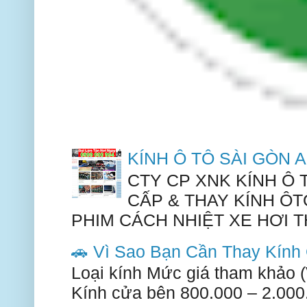
KÍNH Ô TÔ SÀI GÒN
CTY CP XNK KÍNH Ô
CẤP & THAY KÍNH ÔT
PHIM CÁCH NHIỆT XE HƠI TH
🚗 Vì Sao Bạn Cần Thay Kín
Loại kính Mức giá tham khảo 
Kính cửa bên 800.000 – 2.000.