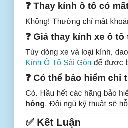
❓ Thay kính ô tô có mấ
Không! Thường chỉ mất kho
❓ Giá thay kính xe ô tô
Tùy dòng xe và loại kính, da
Kính Ô Tô Sài Gòn
để được b
❓ Có thể bảo hiểm chi t
Có. Hầu hết các hãng bảo hi
hỏng
. Đội ngũ kỹ thuật sẽ hỗ
✅ Kết Luận