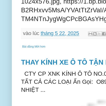
1024x576.jpg, https://1.bp.bl
B2RHxvv5MsA/YVAtTtZrVaI
TM4NTnJygWgCPcBGAsYHg/s
vào lúc
tháng 5 22, 2025
Bài đăng Mới hơn
THAY KÍNH XE Ô TÔ TẬN 
CTY CP XNK KÍNH Ô TÔ NO.
TẤT CẢ CÁC LOẠI Ấn Gọi: O
NHIỆT ...