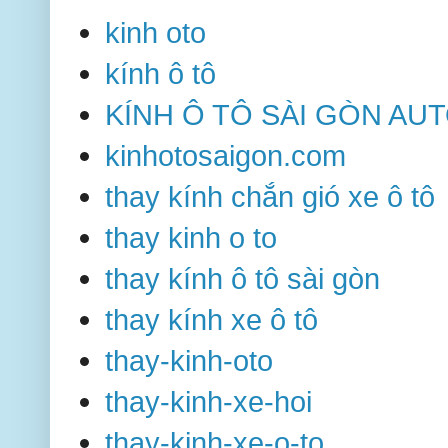
kinh oto
kính ô tô
KÍNH Ô TÔ SÀI GÒN AU
kinhotosaigon.com
thay kính chắn gió xe ô tô
thay kinh o to
thay kính ô tô sài gòn
thay kính xe ô tô
thay-kinh-oto
thay-kinh-xe-hoi
thay-kinh-xe-o-to