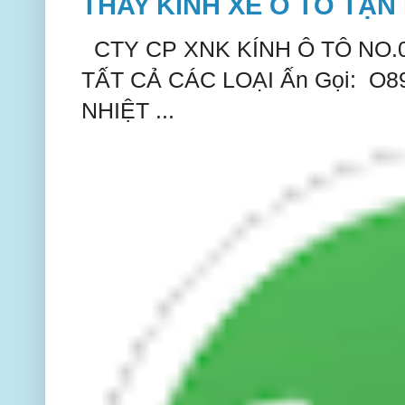
THAY KÍNH XE Ô TÔ TẬN 
CTY CP XNK KÍNH Ô TÔ NO.
TẤT CẢ CÁC LOẠI Ấn Gọi: O
NHIỆT ...