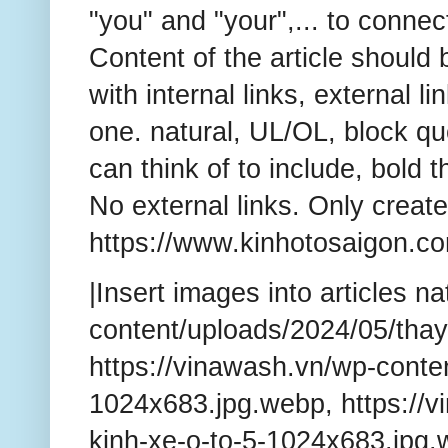
"you" and "your",... to connec
Content of the article shou
with internal links, external l
one. natural, UL/OL, block 
can think of to include, bold 
No external links. Only creat
https://www.kinhotosaigon.co
|Insert images into articles n
content/uploads/2024/05/thay
https://vinawash.vn/wp-conte
1024x683.jpg.webp, https://v
kinh-xe-o-to-5-1024x683.jpg.