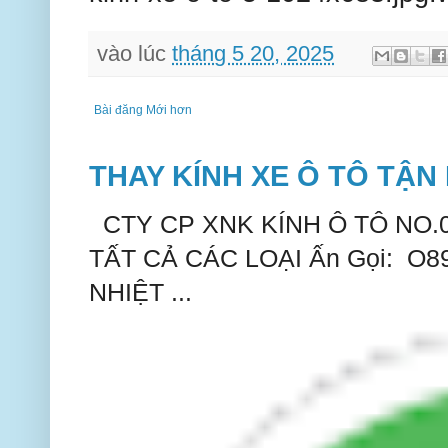
vào lúc
tháng 5 20, 2025
Bài đăng Mới hơn
THAY KÍNH XE Ô TÔ TẬN 
CTY CP XNK KÍNH Ô TÔ NO.
TẤT CẢ CÁC LOẠI Ấn Gọi: O
NHIỆT ...