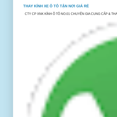
THAY KÍNH XE Ô TÔ TẬN NƠI GIÁ RẺ
CTY CP XNK KÍNH Ô TÔ NO.01 CHUYÊN GIA CUNG CẤP & THAY 