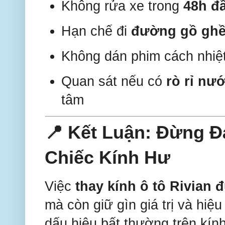
Không rửa xe trong
48h đầ
Hạn chế đi
đường gồ gh
Không dán phim cách nhiệ
Quan sát nếu có
rò rỉ nướ
tâm
📍 Kết Luận: Đừng Đ
Chiếc Kính Hư
Việc
thay kính ô tô Rivian 
mà còn giữ gìn giá trị và hi
dấu hiệu bất thường trên kính