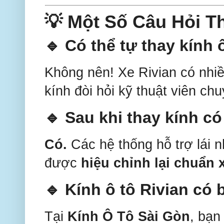
💡 Một Số Câu Hỏi 
🔹 Có thể tự thay kính 
Không nên! Xe Rivian có nhiề
kính đòi hỏi kỹ thuật viên ch
🔹 Sau khi thay kính c
Có.
Các hệ thống hỗ trợ lái 
được
hiệu chỉnh lại chuẩn 
🔹 Kính ô tô Rivian có
Tại
Kính Ô Tô Sài Gòn
, bạ