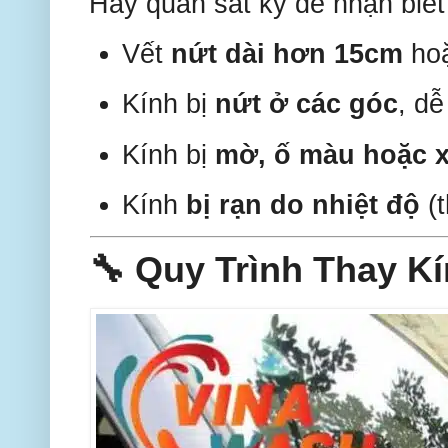
Hãy quan sát kỹ để nhận biết
Vết
nứt dài hơn 15cm
hoặ
Kính bị
nứt ở các góc
, dễ
Kính bị
mờ, ố màu hoặc 
Kính
bị rạn do nhiệt độ
(t
🔧 Quy Trình Thay K