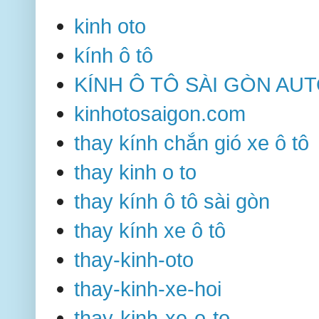
kinh oto
kính ô tô
KÍNH Ô TÔ SÀI GÒN AU
kinhotosaigon.com
thay kính chắn gió xe ô tô
thay kinh o to
thay kính ô tô sài gòn
thay kính xe ô tô
thay-kinh-oto
thay-kinh-xe-hoi
thay-kinh-xe-o-to