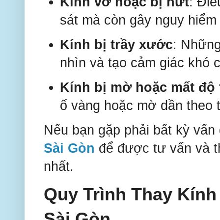
Kính vỡ hoặc bị nứt
: Đi
sát mà còn gây nguy hiểm k
Kính bị trầy xước
: Những
nhìn và tạo cảm giác khó ch
Kính bị mờ hoặc mất độ 
ố vàng hoặc mờ dần theo t
Nếu bạn gặp phải bất kỳ vấn
Sài Gòn
để được tư vấn và th
nhất.
Quy Trình Thay Kính
Sài Gòn