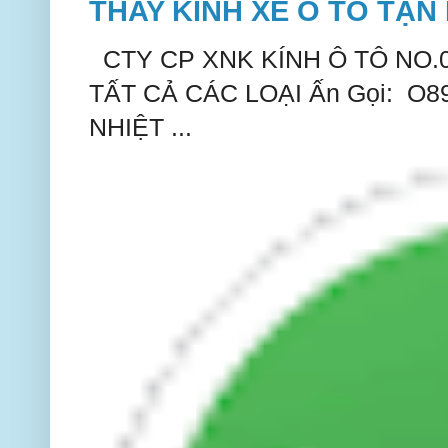
THAY KÍNH XE Ô TÔ TẬN 
CTY CP XNK KÍNH Ô TÔ NO.
TẤT CẢ CÁC LOẠI Ấn Gọi: O
NHIỆT ...