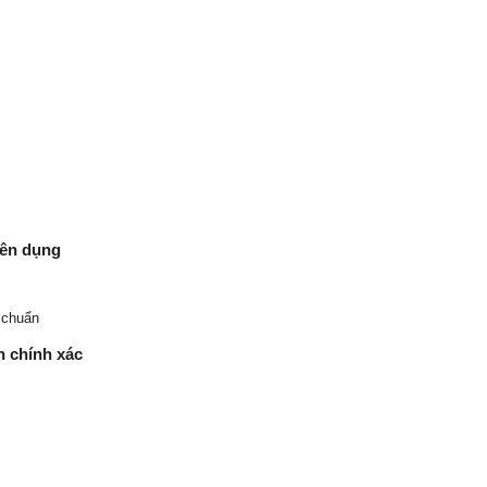
yên dụng
 chuẩn
h chính xác