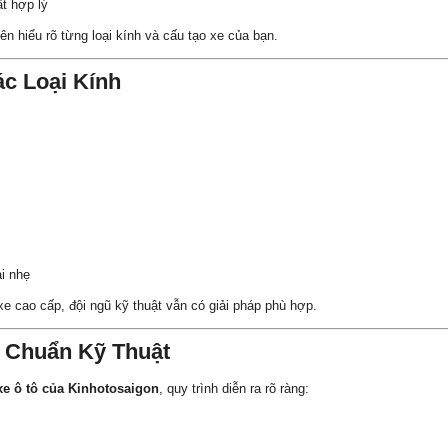
t hợp lý
iên hiểu rõ từng loại kính và cấu tạo xe của bạn.
c Loại Kính
ải nhẹ
e cao cấp, đội ngũ kỹ thuật vẫn có giải pháp phù hợp.
h Chuẩn Kỹ Thuật
xe ô tô của Kinhotosaigon
, quy trình diễn ra rõ ràng: