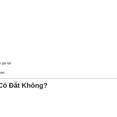
gia tại
bạn.
 Có Đắt Không?