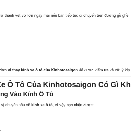
rở thành vết vỡ lớn ngày mai nếu bạn tiếp tục di chuyển trên đường gồ ghề.
đơn vị thay kính xe ô tô của Kinhotosaigon
để được kiểm tra và xử lý kịp 
Xe Ô Tô Của Kinhotosaigon Có Gì Kh
ung Vào Kính Ô Tô
n vị chuyên sâu về
kính xe ô tô
, vì vậy bạn nhận được: